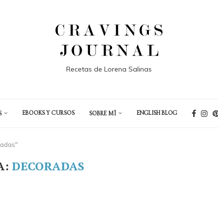
Recetas de Lorena Salinas
EBOOKS Y CURSOS
ENGLISH BLOG
S
SOBRE MÍ
radas"
A:
DECORADAS