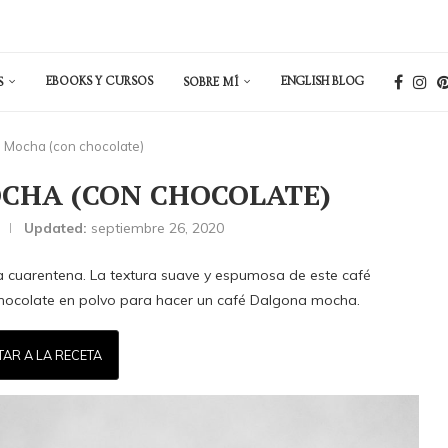
EBOOKS Y CURSOS
ENGLISH BLOG
S
SOBRE MÍ
 Mocha (con chocolate)
CHA (CON CHOCOLATE)
Updated:
septiembre 26, 2020
la cuarentena. La textura suave y espumosa de este café
 chocolate en polvo para hacer un café Dalgona mocha.
TAR A LA RECETA