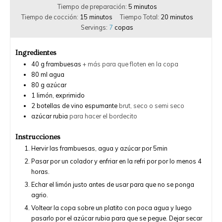
Tiempo de preparación:
5
minutos
Tiempo de cocción:
15
minutos
Tiempo Total:
20
minutos
Servings:
7
copas
Ingredientes
40
g
frambuesas
+ más para que floten en la copa
80
ml
agua
80
g
azúcar
1
limón, exprimido
2
botellas de vino espumante
brut, seco o semi seco
azúcar rubia
para hacer el bordecito
Instrucciones
Hervir las frambuesas, agua y azúcar por 5min
Pasar por un colador y enfriar en la refri por por lo menos 4
horas.
Echar el limón justo antes de usar para que no se ponga
agrio.
Voltear la copa sobre un platito con poca agua y luego
pasarlo por el azúcar rubia para que se pegue. Dejar secar