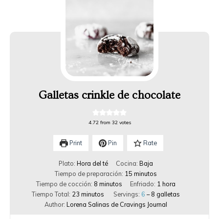
Galletas crinkle de chocolate
4.72
from
32
votes
Print
Pin
Rate
Plato:
Hora del té
Cocina:
Baja
Tiempo de preparación:
15
minutos
Tiempo de cocción:
8
minutos
Enfriado:
1
hora
Tiempo Total:
23
minutos
Servings:
6
– 8 galletas
Author:
Lorena Salinas de Cravings Journal