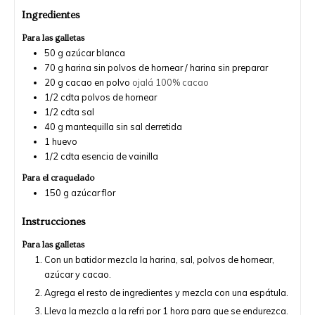
Ingredientes
Para las galletas
50
g
azúcar blanca
70
g
harina sin polvos de hornear / harina sin preparar
20
g
cacao en polvo
ojalá 100% cacao
1/2
cdta
polvos de hornear
1/2
cdta
sal
40
g
mantequilla sin sal derretida
1
huevo
1/2
cdta
esencia de vainilla
Para el craquelado
150
g
azúcar flor
Instrucciones
Para las galletas
Con un batidor mezcla la harina, sal, polvos de hornear,
azúcar y cacao.
Agrega el resto de ingredientes y mezcla con una espátula.
Lleva la mezcla a la refri por 1 hora para que se endurezca.