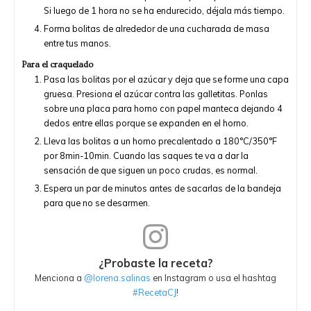
Si luego de 1 hora no se ha endurecido, déjala más tiempo.
Forma bolitas de alrededor de una cucharada de masa
entre tus manos.
Para el craquelado
Pasa las bolitas por el azúcar y deja que se forme una capa
gruesa. Presiona el azúcar contra las galletitas. Ponlas
sobre una placa para horno con papel manteca dejando 4
dedos entre ellas porque se expanden en el horno.
Lleva las bolitas a un horno precalentado a 180°C/350°F
por 8min-10min. Cuando las saques te va a dar la
sensación de que siguen un poco crudas, es normal.
Espera un par de minutos antes de sacarlas de la bandeja
para que no se desarmen.
¿Probaste la receta?
Menciona a
@lorena.salinas
en Instagram o usa el hashtag
#RecetaCJ
!