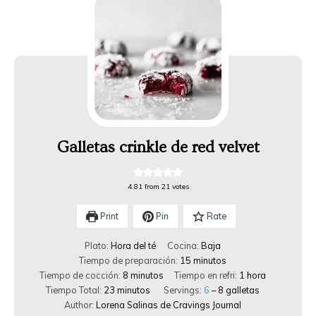
Galletas crinkle de red velvet
4.81
from
21
votes
Print
Pin
Rate
Plato:
Hora del té
Cocina:
Baja
Tiempo de preparación:
15
minutos
Tiempo de cocción:
8
minutos
Tiempo en refri:
1
hora
Tiempo Total:
23
minutos
Servings:
6
– 8 galletas
Author:
Lorena Salinas de Cravings Journal