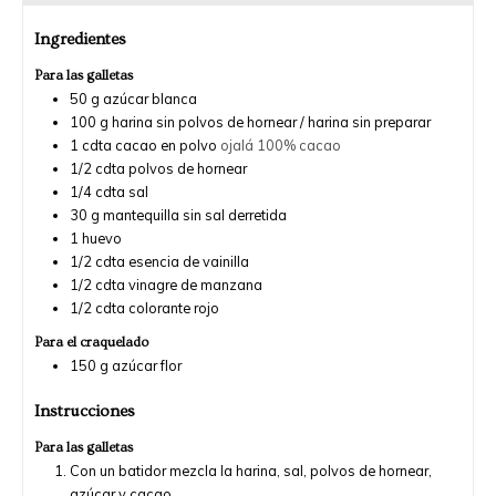
Ingredientes
Para las galletas
50
g
azúcar blanca
100
g
harina sin polvos de hornear / harina sin preparar
1
cdta
cacao en polvo
ojalá 100% cacao
1/2
cdta
polvos de hornear
1/4
cdta
sal
30
g
mantequilla sin sal derretida
1
huevo
1/2
cdta
esencia de vainilla
1/2
cdta
vinagre de manzana
1/2
cdta
colorante rojo
Para el craquelado
150
g
azúcar flor
Instrucciones
Para las galletas
Con un batidor mezcla la harina, sal, polvos de hornear,
azúcar y cacao.