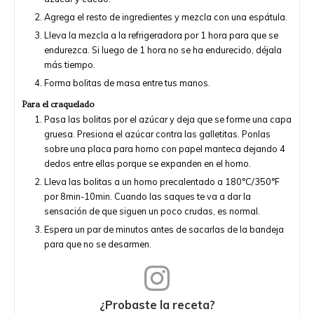
Agrega el resto de ingredientes y mezcla con una espátula.
Lleva la mezcla a la refrigeradora por 1 hora para que se
endurezca. Si luego de 1 hora no se ha endurecido, déjala
más tiempo.
Forma bolitas de masa entre tus manos.
Para el craquelado
Pasa las bolitas por el azúcar y deja que se forme una capa
gruesa. Presiona el azúcar contra las galletitas. Ponlas
sobre una placa para horno con papel manteca dejando 4
dedos entre ellas porque se expanden en el horno.
Lleva las bolitas a un horno precalentado a 180°C/350°F
por 8min-10min. Cuando las saques te va a dar la
sensación de que siguen un poco crudas, es normal.
Espera un par de minutos antes de sacarlas de la bandeja
para que no se desarmen.
¿Probaste la receta?