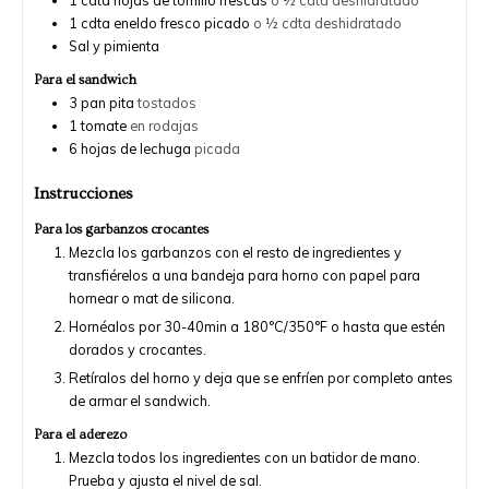
1
cdta
eneldo fresco picado
o ½ cdta deshidratado
Sal y pimienta
Para el sandwich
3
pan pita
tostados
1
tomate
en rodajas
6
hojas de lechuga
picada
Instrucciones
Para los garbanzos crocantes
Mezcla los garbanzos con el resto de ingredientes y
transfiérelos a una bandeja para horno con papel para
hornear o mat de silicona.
Hornéalos por 30-40min a 180°C/350°F o hasta que estén
dorados y crocantes.
Retíralos del horno y deja que se enfríen por completo antes
de armar el sandwich.
Para el aderezo
Mezcla todos los ingredientes con un batidor de mano.
Prueba y ajusta el nivel de sal.