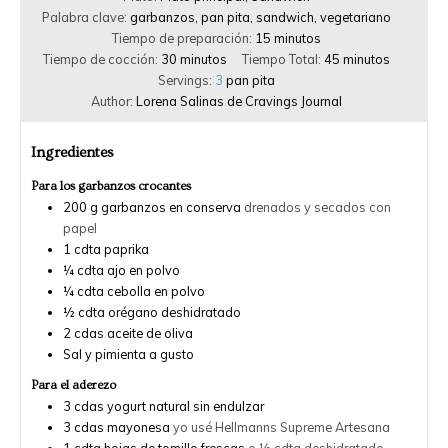
Palabra clave:
garbanzos, pan pita, sandwich, vegetariano
Tiempo de preparación:
15
minutos
Tiempo de cocción:
30
minutos
Tiempo Total:
45
minutos
Servings:
3
pan pita
Author:
Lorena Salinas de Cravings Journal
Ingredientes
Para los garbanzos crocantes
200
g
garbanzos en conserva
drenados y secados con
papel
1
cdta
paprika
¼
cdta
ajo en polvo
¼
cdta
cebolla en polvo
½
cdta
orégano deshidratado
2
cdas
aceite de oliva
Sal y pimienta a gusto
Para el aderezo
3
cdas
yogurt natural sin endulzar
3
cdas
mayonesa
yo usé Hellmanns Supreme Artesana
1
cdta
hojas de tomillo frescas
o ½ cdta deshidratado