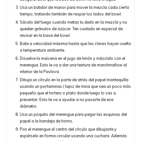
Usa un batidor de manor para mover la mezcla cada cierto
tiempo, tratando también de raspar los lados del bowl.
Sácalo del fuego cuando metas tu dedo en la mezcla y no
queden gránulos de azúcar. Ten cuidado en especial de
revisar en la base del bowl.
Bate a velocidad máxima hasta que las claras hayan vuelto
a temperatura ambiente.
Disuelve la maicena en el jugo de limón y mézclalo con el
merengue. Esto le va a dar una textura de marshmallow al
interior de la Pavlova.
Dibuja un círculo en la parte de atrás del papel mantequilla
usando un portaminas / lapiz de mina que sea un poco más
pequeño que el tortero o plato donde luego lo vas a
presentar. Esto te va a ayudar a no pasarte de ese
diámetro
.
Usa un poquito del merengue para pegar las esquinas del
papel a la bandeja de horno..
Pon el merengue al centro del círculo que dibujaste y
espárselo en forma circular usando una cuchara. Además