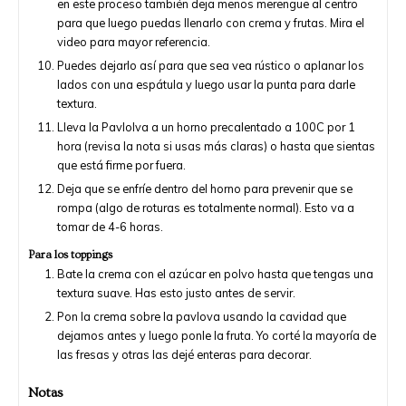
en este proceso también deja menos merengue al centro
para que luego puedas llenarlo con crema y frutas. Mira el
video para mayor referencia.
Puedes dejarlo así para que sea vea rústico o aplanar los
lados con una espátula y luego usar la punta para darle
textura.
Lleva la Pavlolva a un horno precalentado a 100C por 1
hora (revisa la nota si usas más claras) o hasta que sientas
que está firme por fuera.
Deja que se enfríe dentro del horno para prevenir que se
rompa (algo de roturas es totalmente normal). Esto va a
tomar de 4-6 horas.
Para los toppings
Bate la crema con el azúcar en polvo hasta que tengas una
textura suave. Has esto justo antes de servir.
Pon la crema sobre la pavlova usando la cavidad que
dejamos antes y luego ponle la fruta. Yo corté la mayoría de
las fresas y otras las dejé enteras para decorar.
Notas