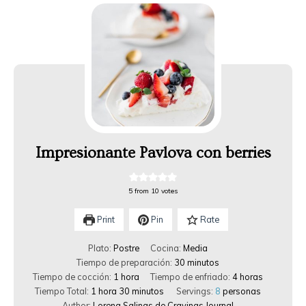
Impresionante Pavlova con berries
5
from
10
votes
Print
Pin
Rate
Plato:
Postre
Cocina:
Media
Tiempo de preparación:
30
minutos
Tiempo de cocción:
1
hora
Tiempo de enfriado:
4
horas
Tiempo Total:
1
hora
30
minutos
Servings:
8
personas
Author:
Lorena Salinas de Cravings Journal