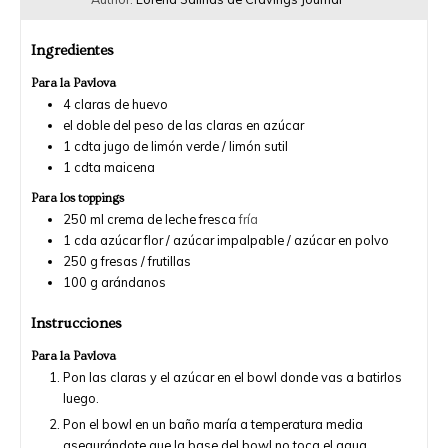
Ingredientes
Para la Pavlova
4
claras de huevo
el doble del peso de las claras en
azúcar
1
cdta
jugo de limón verde / limón sutil
1
cdta
maicena
Para los toppings
250
ml
crema de leche fresca
fría
1
cda
azúcar flor / azúcar impalpable / azúcar en polvo
250
g
fresas / frutillas
100
g
arándanos
Instrucciones
Para la Pavlova
Pon las claras y el azúcar en el bowl donde vas a batirlos
luego.
Pon el bowl en un baño maría a temperatura media
asegurándote que la base del bowl no toca el agua.