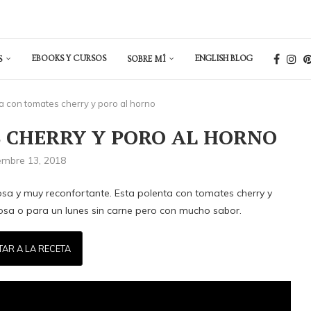
EBOOKS Y CURSOS
ENGLISH BLOG
S
SOBRE MÍ
a con tomates cherry y poro al horno
 CHERRY Y PORO AL HORNO
embre 13, 2018
mosa y muy reconfortante. Esta polenta con tomates cherry y
rosa o para un lunes sin carne pero con mucho sabor.
TAR A LA RECETA