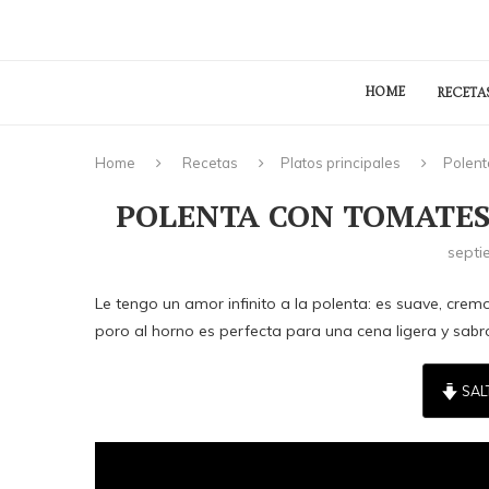
HOME
RECETA
Home
Recetas
Platos principales
Polent
POLENTA CON TOMATES
septi
Le tengo un amor infinito a la polenta: es suave, cre
poro al horno es perfecta para una cena ligera y sab
SAL