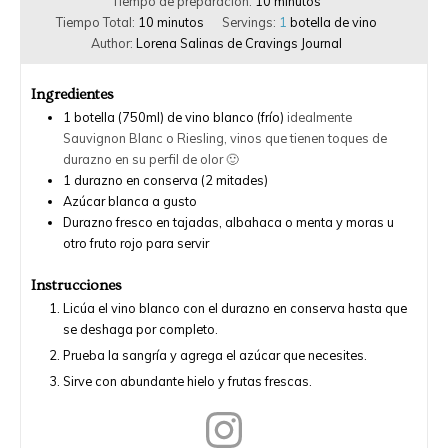
Tiempo de preparación:
10
minutos
Tiempo Total:
10
minutos
Servings:
1
botella de vino
Author:
Lorena Salinas de Cravings Journal
Ingredientes
1
botella (750ml) de vino blanco (frío)
idealmente
Sauvignon Blanc o Riesling, vinos que tienen toques de
durazno en su perfil de olor 🙂
1
durazno en conserva (2 mitades)
Azúcar blanca a gusto
Durazno fresco en tajadas, albahaca o menta y moras u
otro fruto rojo para servir
Instrucciones
Licúa el vino blanco con el durazno en conserva hasta que
se deshaga por completo.
Prueba la sangría y agrega el azúcar que necesites.
Sirve con abundante hielo y frutas frescas.