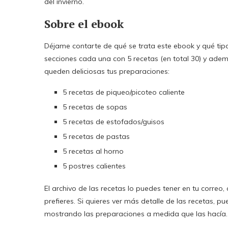
del invierno.
Sobre el ebook
Déjame contarte de qué se trata este ebook y qué tipo
secciones cada una con 5 recetas (en total 30) y adem
queden deliciosas tus preparaciones:
5 recetas de piqueo/picoteo caliente
5 recetas de sopas
5 recetas de estofados/guisos
5 recetas de pastas
5 recetas al horno
5 postres calientes
El archivo de las recetas lo puedes tener en tu correo, 
prefieres. Si quieres ver más detalle de las recetas, pu
mostrando las preparaciones a medida que las hacía.