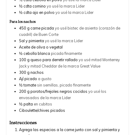
½
cdta
comino
yo usé la marca Lider
½
cdta
ajo en polvo
yo usé la marca Lider
Para los nachos
450
g
carne picada
yo usé bistec de asiento (corazón de
cuadril) de Buen Corte
Sal y pimienta
yo usé la marca Lider
Aceite de oliva o vegetal
½
cebolla blanca
picada finamente
100
g
queso para derretir rallado
yo usé mitad Monterrey
Jack y mitad Cheddar de la marca Great Value
300
g
nachos
Ají picado
a gusto
½
tomate
sin semillas, picado finamente
200
g
porotos/frejoles negros cocidos
yo usé los
envasados de la marca Lider
½
palta
en cubitos
Ciboulette/chives picados
Instrucciones
Agrega las especias a la carne junto con sal y pimienta y