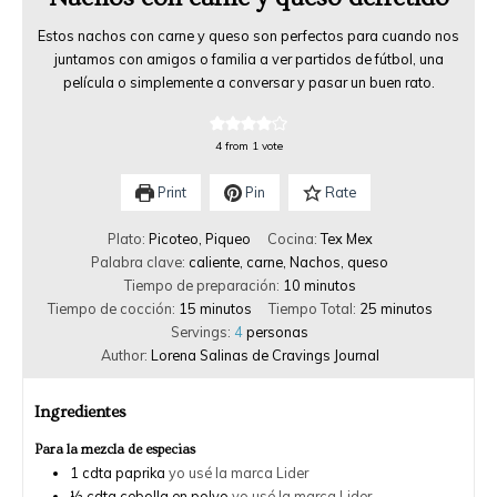
Estos nachos con carne y queso son perfectos para cuando nos
juntamos con amigos o familia a ver partidos de fútbol, una
película o simplemente a conversar y pasar un buen rato.
4
from 1 vote
Print
Pin
Rate
Plato:
Picoteo, Piqueo
Cocina:
Tex Mex
Palabra clave:
caliente, carne, Nachos, queso
Tiempo de preparación:
10
minutos
Tiempo de cocción:
15
minutos
Tiempo Total:
25
minutos
Servings:
4
personas
Author:
Lorena Salinas de Cravings Journal
Ingredientes
Para la mezcla de especias
1
cdta
paprika
yo usé la marca Lider
½
cdta
cebolla en polvo
yo usé la marca Lider