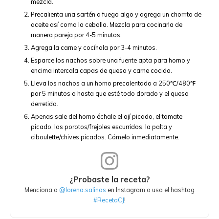
mezcla.
Precalienta una sartén a fuego algo y agrega un chorrito de
aceite así como la cebolla. Mezcla para cocinarla de
manera pareja por 4-5 minutos.
Agrega la carne y cocínala por 3-4 minutos.
Esparce los nachos sobre una fuente apta para horno y
encima intercala capas de queso y carne cocida.
Lleva los nachos a un horno precalentado a 250℃/480℉
por 5 minutos o hasta que esté todo dorado y el queso
derretido.
Apenas sale del horno échale el ají picado, el tomate
picado, los porotos/frejoles escurridos, la palta y
ciboulette/chives picados. Cómelo inmediatamente.
¿Probaste la receta?
Menciona a
@lorena.salinas
en Instagram o usa el hashtag
#RecetaCJ
!