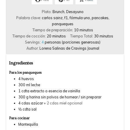
Plato:
Brunch, Desayuno
Palabra clave:
carlos sainz, f1, fórmula uno, pancakes,
panqueques
Tiempo de preparación:
10
minutos
Tiempo de cocción:
20
minutos
Tiempo Total:
30
minutos
Servings:
4
personas (porciones generosas)
Author:
Lorena Salinas de Cravings Journal
Ingredientes
Para los panqueques
4
huevos
300
ml
leche
1
cdta
extracto o esencia de vainilla
300
g
harina sin polvos de hornear / sin preparar
4
cdas
azúcar
+ 2 cdas miel opcional
½
cdta
sal
Para cocinar
Mantequilla