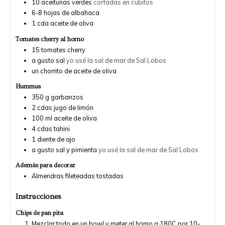
10
aceitunas verdes
cortadas en cubitos
6-8
hojas de albahaca
1
cda
aceite de oliva
Tomates cherry al horno
15
tomates cherry
a gusto
sal
yo usé la sal de mar de Sal Lobos
un chorrito
de aceite de oliva
Hummus
350
g
garbanzos
2
cdas
jugo de limón
100
ml
aceite de oliva
4
cdas
tahini
1
diente de ajo
a gusto
sal y pimienta
yo usé la sal de mar de Sal Lobos
Además para decorar
Almendras fileteadas tostadas
Instrucciones
Chips de pan pita
Mezclar todo en un bowl y meter al horno a 180C por 10-