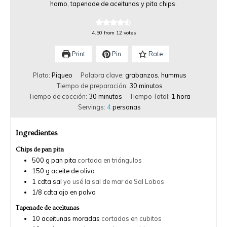
horno, tapenade de aceitunas y pita chips.
4.50
from
12
votes
Print
Pin
Rate
Plato:
Piqueo
Palabra clave:
grabanzos, hummus
Tiempo de preparación:
30
minutos
Tiempo de cocción:
30
minutos
Tiempo Total:
1
hora
Servings:
4
personas
Ingredientes
Chips de pan pita
500
g
pan pita
cortada en triángulos
150
g
aceite de oliva
1
cdta
sal
yo usé la sal de mar de Sal Lobos
1/8
cdta
ajo en polvo
Tapenade de aceitunas
10
aceitunas moradas
cortadas en cubitos