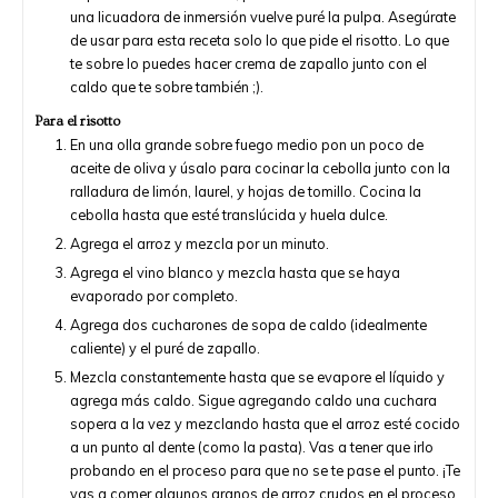
una licuadora de inmersión vuelve puré la pulpa. Asegúrate
de usar para esta receta solo lo que pide el risotto. Lo que
te sobre lo puedes hacer crema de zapallo junto con el
caldo que te sobre también ;).
Para el risotto
En una olla grande sobre fuego medio pon un poco de
aceite de oliva y úsalo para cocinar la cebolla junto con la
ralladura de limón, laurel, y hojas de tomillo. Cocina la
cebolla hasta que esté translúcida y huela dulce.
Agrega el arroz y mezcla por un minuto.
Agrega el vino blanco y mezcla hasta que se haya
evaporado por completo.
Agrega dos cucharones de sopa de caldo (idealmente
caliente) y el puré de zapallo.
Mezcla constantemente hasta que se evapore el líquido y
agrega más caldo. Sigue agregando caldo una cuchara
sopera a la vez y mezclando hasta que el arroz esté cocido
a un punto al dente (como la pasta). Vas a tener que irlo
probando en el proceso para que no se te pase el punto. ¡Te
vas a comer algunos granos de arroz crudos en el proceso