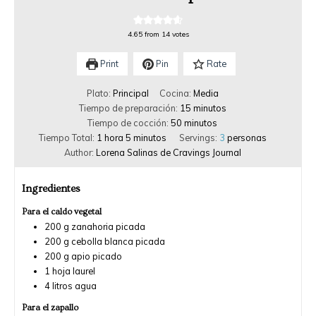
4.65
from
14
votes
Print
Pin
Rate
Plato:
Principal
Cocina:
Media
Tiempo de preparación:
15
minutos
Tiempo de cocción:
50
minutos
Tiempo Total:
1
hora
5
minutos
Servings:
3
personas
Author:
Lorena Salinas de Cravings Journal
Ingredientes
Para el caldo vegetal
200
g
zanahoria picada
200
g
cebolla blanca picada
200
g
apio picado
1
hoja laurel
4
litros
agua
Para el zapallo