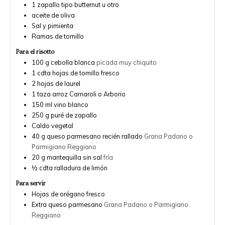
1
zapallo tipo butternut u otro
aceite de oliva
Sal y pimienta
Ramas de tomillo
Para el risotto
100
g
cebolla blanca
picada muy chiquito
1
cdta
hojas de tomillo fresco
2
hojas de laurel
1
taza
arroz Carnaroli o Arborio
150
ml
vino blanco
250
g
puré de zapallo
Caldo vegetal
40
g
queso parmesano recién rallado
Grana Padano o
Parmigiano Reggiano
20
g
mantequilla sin sal
fría
½
cdta
ralladura de limón
Para servir
Hojas de orégano fresco
Extra queso parmesano
Grana Padano o Parmigiano
Reggiano