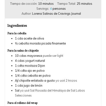
Tiempo de cocción:
10
minutos
Tiempo Total:
25
minutos
Servings:
4
personas
Author:
Lorena Salinas de Cravings Journal
Ingredientes
Para la cebolla
1
cda
aceite de oliva
½
cebolla morada picada finamente
Para la salsa de chipotle
10
cdas
mayonesa
puede ser light
4
cdas
yogurt natural
1
cdta
mostaza Dijon
1/4
cdta
ajo en polvo
1/4
cdta
cebolla en polvo
Ají chipotle enlatado a gusto
yo usé 2 trozos
1
cda
jugo de limón
Sal
yo usé Sal Rosada del Himalaya de Sal Lobos
Selecciones
Para el relleno del wrap