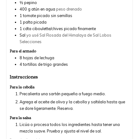
½
pepino
400
g
atún en agua
peso drenado
1
tomate picado sin semillas
1
palta picada
1
cdta
ciboulette/chives picado finamente
Sal
yo usé Sal Rosada del Himalaya de Sal Lobos
Selecciones
Para el armado
8
hojas de lechuga
4
tortillas de trigo grandes
Instrucciones
Para la cebolla
Precalienta una sartén pequeña a fuego medio.
Agrega el aceite de oliva y la cebolla y saltéala hasta que
se dore ligeramente. Reserva.
Para la salsa
Licúa o procesa todos los ingredientes hasta tener una
mezcla suave. Prueba y ajusta el nivel de sal.