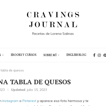
Recetas de Lorena Salinas
EBOOKS Y CURSOS
ENGLISH BLOG
S
SOBRE MÍ
tabla de quesos
A TABLA DE QUESOS
2023
Updated:
julio 15, 2023
en
Instagram
o
Pinterest
y aparece esa foto hermosa y te