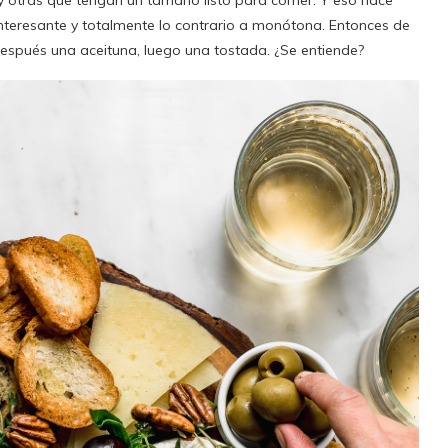
y otras que tengan un tamaño listo para comer. Y eso hace
interesante y totalmente lo contrario a monótona. Entonces de
espués una aceituna, luego una tostada. ¿Se entiende?