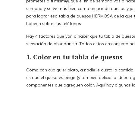
prometes a ti mism@ que el fin de semana vas a hacer 
semana y se ve más bien como un par de quesos y jamo
para lograr esa tabla de quesos HERMOSA de la que te
babeen sobre sus teléfonos.
Hay 4 factores que van a hacer que tu tabla de quesos 
sensación de abundancia. Todos estos en conjunto hac
1. Color en tu tabla de quesos
Como con cualquier plato, a nadie le gusta la comida d
es que el queso es beige (y también delicioso, debo a
componentes que agreguen color. Aquí hay algunas id