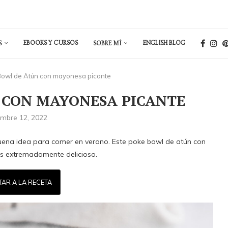
EBOOKS Y CURSOS
ENGLISH BLOG
S
SOBRE MÍ
owl de Atún con mayonesa picante
 CON MAYONESA PICANTE
embre 12, 2022
uena idea para comer en verano. Este poke bowl de atún con
es extremadamente delicioso.
TAR A LA RECETA