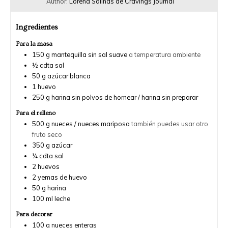
Author:
Lorena Salinas de Cravings Journal
Ingredientes
Para la masa
150
g
mantequilla sin sal suave
a temperatura ambiente
½
cdta sal
50
g
azúcar blanca
1
huevo
250
g
harina sin polvos de hornear / harina sin preparar
Para el relleno
500
g
nueces / nueces mariposa
también puedes usar otro
fruto seco
350
g
azúcar
¼
cdta
sal
2
huevos
2
yemas de huevo
50
g
harina
100
ml
leche
Para decorar
100
g
nueces enteras