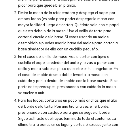
picar para que quede bien planita.
Retira la masa de la refrigeradora y despega el papel por
ambos lados (es solo para poder despegar la masa con
mayor facilidad luego de cortar). Quédate solo con el papel
que está debajo de la masa. Usa el anillo de tarta para
cortar el círculo de la base. Si estas usando un molde
desmoldable puedes usar la base del molde para cortar la
base alrededor de ella con un cuchillo pequeño.
En el caso del anillo de masa, vas a cortar con tijera o
cuchillo el papel alrededor del anillo y lo vas a poner con
anillo y masa sobre un plato que entre en tu congelador. En
el caso del molde desmoldable, levanta la masa con
cuidado y ponla dentro del molde con la base puesta. Si se
parte no te preocupes, presionando con cuidado la masa
se vuelve a unir.
Para los lados, corta tiras un poco más anchas que el alto
del borde de la tarta. Pon una tira a la vez en el borde,
presionando con cuidado para que se pegue al borde.
Sigue así hasta que hayas terminado todo el contorno. La
última tira la pones en su lugar y cortas el exceso junto con