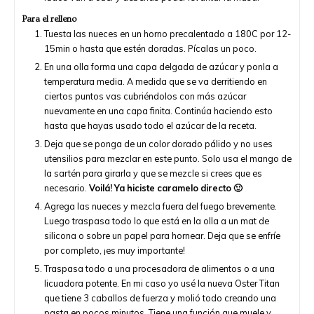
Para el relleno
Tuesta las nueces en un horno precalentado a 180C por 12-
15min o hasta que estén doradas. Pícalas un poco.
En una olla forma una capa delgada de azúcar y ponla a
temperatura media. A medida que se va derritiendo en
ciertos puntos vas cubriéndolos con más azúcar
nuevamente en una capa finita. Continúa haciendo esto
hasta que hayas usado todo el azúcar de la receta.
Deja que se ponga de un color dorado pálido y no uses
utensilios para mezclar en este punto. Solo usa el mango de
la sartén para girarla y que se mezcle si crees que es
necesario.
Voilá! Ya hiciste caramelo directo 🙂
Agrega las nueces y mezcla fuera del fuego brevemente.
Luego traspasa todo lo que está en la olla a un mat de
silicona o sobre un papel para hornear. Deja que se enfríe
por completo, ¡es muy importante!
Traspasa todo a una procesadora de alimentos o a una
licuadora potente. En mi caso yo usé la nueva Oster Titan
que tiene 3 caballos de fuerza y molió todo creando una
pasta en pocos minutos. Tiene una función que muele y