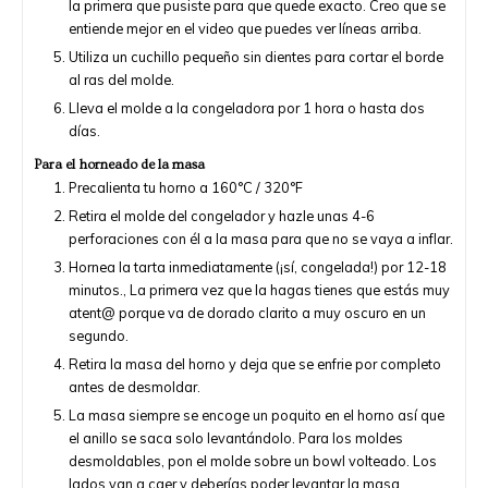
la primera que pusiste para que quede exacto. Creo que se
entiende mejor en el video que puedes ver líneas arriba.
Utiliza un cuchillo pequeño sin dientes para cortar el borde
al ras del molde.
Lleva el molde a la congeladora por 1 hora o hasta dos
días.
Para el horneado de la masa
Precalienta tu horno a 160°C / 320°F
Retira el molde del congelador y hazle unas 4-6
perforaciones con él a la masa para que no se vaya a inflar.
Hornea la tarta inmediatamente (¡sí, congelada!) por 12-18
minutos., La primera vez que la hagas tienes que estás muy
atent@ porque va de dorado clarito a muy oscuro en un
segundo.
Retira la masa del horno y deja que se enfrie por completo
antes de desmoldar.
La masa siempre se encoge un poquito en el horno así que
el anillo se saca solo levantándolo. Para los moldes
desmoldables, pon el molde sobre un bowl volteado. Los
lados van a caer y deberías poder levantar la masa.