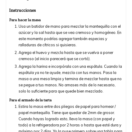
Instrucciones
Para hacer la masa
Usa un batidor de mano para mezclar la mantequilla con el
azúcar y la sal hasta que se vea cremoso y homogéneo. En
este momento podrías agregar también especias y
ralladuras de cítricos si quisieras.
Agrega el huevo y mezcla hasta que se vuelva a poner
cremoso (al inicio parecerá que se cortó).
Agrega la harina e incorpórala con una espátula. Cuando la
espátula ya no te ayude, mezcla con tus manos. Pasa la
masa a una mesa limpia y termina de mezclar hasta que no
se pegue a tus manos. No amases más de lo necesario,
solo lo suficiente para que quede bien mezclado.
Para el armado de la tarta
Estira la masa entre dos pliegos de papel para hornear /
papel mantequilla. Tiene que quedar de 2mm de grosor.
Cuando hayas logrado esto, lleva la masa (con papel y
todo) a la refrigeradora por 2 horas o hasta que esté dura y
máximo por 2 días. Yo la puse primero sobre una tabla para