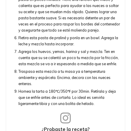
calienta que es perfecto para ayudar a las nueces a soltar
su aceite y que se muelan más rápido. Quieres lograr una
pasta bastante suave. Si es necesario detente un par de
veces en el proceso para raspar los bordes del contenedor
y asegurarte que todo se esté moliendo parejo.
Retira esta pasta de praliné y ponla en un bowl. Agrega la
leche y mezcla hasta incorporar.
Agrega los huevos, yemas, harina y sal y mezcla. Ten en
cuenta que su se calentó un poco tu mezcla por la fricción,
esta mezcla se va a ir espesando a medida que se enfríe.
Traspasa esta mezcla a tu masa ya a temperatura
ambiente y espárcela. Encima, decora con las nueces
enteras.
Hornea la tarta a 180℃/350℉ por 30min. Retírala y deja
que se enfríe antes de cortarla. Lo ideal es servirla
ligeramente tibia y con una bolita de helado.
¿Probaste la receta?