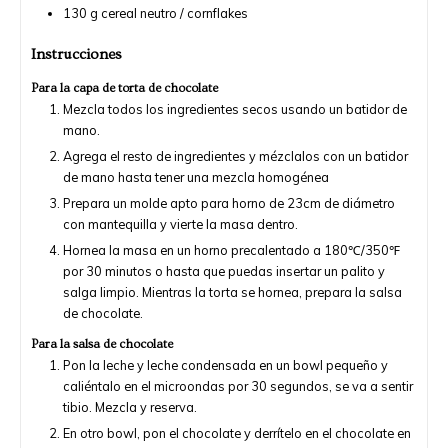
130
g
cereal neutro / cornflakes
Instrucciones
Para la capa de torta de chocolate
Mezcla todos los ingredientes secos usando un batidor de
mano.
Agrega el resto de ingredientes y mézclalos con un batidor
de mano hasta tener una mezcla homogénea
Prepara un molde apto para horno de 23cm de diámetro
con mantequilla y vierte la masa dentro.
Hornea la masa en un horno precalentado a 180℃/350℉
por 30 minutos o hasta que puedas insertar un palito y
salga limpio. Mientras la torta se hornea, prepara la salsa
de chocolate.
Para la salsa de chocolate
Pon la leche y leche condensada en un bowl pequeño y
caliéntalo en el microondas por 30 segundos, se va a sentir
tibio. Mezcla y reserva.
En otro bowl, pon el chocolate y derrítelo en el chocolate en