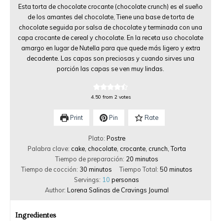
Esta torta de chocolate crocante (chocolate crunch) es el sueño
de los amantes del chocolate, Tiene una base de torta de
chocolate seguida por salsa de chocolate y terminada con una
capa crocante de cereal y chocolate. En la receta uso chocolate
amargo en lugar de Nutella para que quede más ligero y extra
decadente. Las capas son preciosas y cuando sirves una
porción las capas se ven muy lindas.
4.50
from
2
votes
Print
Pin
Rate
Plato:
Postre
Palabra clave:
cake, chocolate, crocante, crunch, Torta
Tiempo de preparación:
20
minutos
Tiempo de cocción:
30
minutos
Tiempo Total:
50
minutos
Servings:
10
personas
Author:
Lorena Salinas de Cravings Journal
Ingredientes