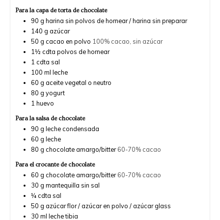
Para la capa de torta de chocolate
90
g
harina sin polvos de hornear / harina sin preparar
140
g
azúcar
50
g
cacao en polvo
100% cacao, sin azúcar
1½
cdta
polvos de hornear
1
cdta
sal
100
ml
leche
60
g
aceite vegetal o neutro
80
g
yogurt
1
huevo
Para la salsa de chocolate
90
g
leche condensada
60
g
leche
80
g
chocolate amargo/bitter
60-70% cacao
Para el crocante de chocolate
60
g
chocolate amargo/bitter
60-70% cacao
30
g
mantequilla sin sal
¼
cdta
sal
50
g
azúcar flor / azúcar en polvo / azúcar glass
30
ml
leche tibia