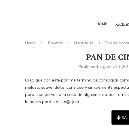
HOME
RECETA
Home
Recetas
Hora del té
Pan de cinna
PAN DE C
Published:
agosto 30, 201
Creo que con este pan me termino de consagrar como l
meloso, suave, dulce, caneloso y simplemente espectac
para cuando vas a la casa de alguien invitado. Tambi
lo haces para ti mism@, jaja.
SAL