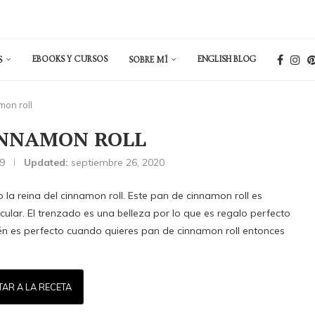
EBOOKS Y CURSOS
ENGLISH BLOG
S
SOBRE MÍ
mon roll
INNAMON ROLL
9
Updated:
septiembre 26, 2020
a reina del cinnamon roll. Este pan de cinnamon roll es
ular. El trenzado es una belleza por lo que es regalo perfecto
én es perfecto cuando quieres pan de cinnamon roll entonces
TAR A LA RECETA