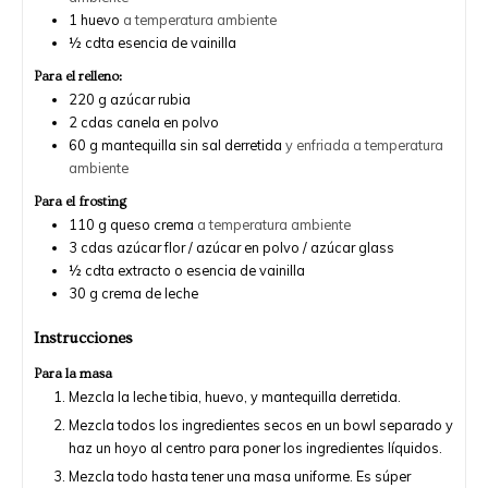
1
huevo
a temperatura ambiente
½
cdta
esencia de vainilla
Para el relleno:
220
g
azúcar rubia
2
cdas
canela en polvo
60
g
mantequilla sin sal derretida
y enfriada a temperatura
ambiente
Para el frosting
110
g
queso crema
a temperatura ambiente
3
cdas
azúcar flor / azúcar en polvo / azúcar glass
½
cdta
extracto o esencia de vainilla
30
g
crema de leche
Instrucciones
Para la masa
Mezcla la leche tibia, huevo, y mantequilla derretida.
Mezcla todos los ingredientes secos en un bowl separado y
haz un hoyo al centro para poner los ingredientes líquidos.
Mezcla todo hasta tener una masa uniforme. Es súper