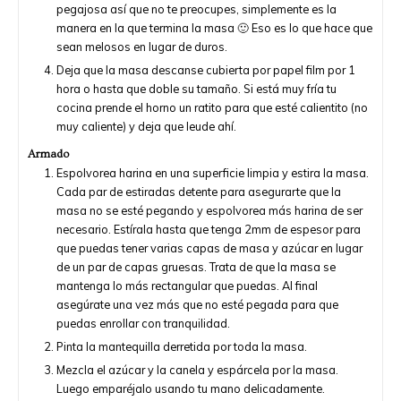
pegajosa así que no te preocupes, simplemente es la
manera en la que termina la masa 🙂 Eso es lo que hace que
sean melosos en lugar de duros.
Deja que la masa descanse cubierta por papel film por 1
hora o hasta que doble su tamaño. Si está muy fría tu
cocina prende el horno un ratito para que esté calientito (no
muy caliente) y deja que leude ahí.
Armado
Espolvorea harina en una superficie limpia y estira la masa.
Cada par de estiradas detente para asegurarte que la
masa no se esté pegando y espolvorea más harina de ser
necesario. Estírala hasta que tenga 2mm de espesor para
que puedas tener varias capas de masa y azúcar en lugar
de un par de capas gruesas. Trata de que la masa se
mantenga lo más rectangular que puedas. Al final
asegúrate una vez más que no esté pegada para que
puedas enrollar con tranquilidad.
Pinta la mantequilla derretida por toda la masa.
Mezcla el azúcar y la canela y espárcela por la masa.
Luego emparéjalo usando tu mano delicadamente.