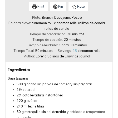
Print
Pin
Rate
Plato:
Brunch, Desayuno, Postre
Palabra clave:
cinnamon roll, cinnamon rolls, rollitos de canela,
rollos de canela
Tiempo de preparación:
30
minutos
Tiempo de cocción:
20
minutos
Tiempo de leudado:
1
hora
30
minutos
Tiempo Total:
50
minutos
Servings:
15
cinnamon rolls
Author:
Lorena Salinas de Cravings Journal
Ingredientes
Para la masa:
500
g
harina sin polvos de hornear / sin preparar
1½
cdta
sal
2¼
cdta
levadura instantánea
120
g
azúcar
240
ml
leche tibia
60
g
mntequilla sin sal derretida
y enfriada a temperatura
ambiente