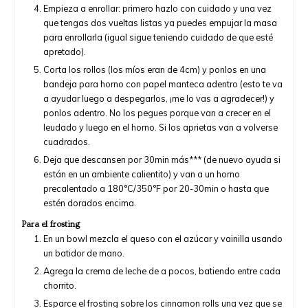
Empieza a enrollar: primero hazlo con cuidado y una vez
que tengas dos vueltas listas ya puedes empujar la masa
para enrollarla (igual sigue teniendo cuidado de que esté
apretado).
Corta los rollos (los míos eran de 4cm) y ponlos en una
bandeja para horno con papel manteca adentro (esto te va
a ayudar luego a despegarlos, ¡me lo vas a agradecer!) y
ponlos adentro. No los pegues porque van a crecer en el
leudado y luego en el horno. Si los aprietas van a volverse
cuadrados.
Deja que descansen por 30min más*** (de nuevo ayuda si
están en un ambiente calientito) y van a un horno
precalentado a 180°C/350°F por 20-30min o hasta que
estén dorados encima.
Para el frosting
En un bowl mezcla el queso con el azúcar y vainilla usando
un batidor de mano.
Agrega la crema de leche de a pocos, batiendo entre cada
chorrito.
Esparce el frosting sobre los cinnamon rolls una vez que se