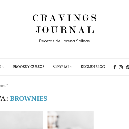
Recetas de Lorena Salinas
EBOOKS Y CURSOS
ENGLISH BLOG
S
SOBRE MÍ
nies"
TA:
BROWNIES