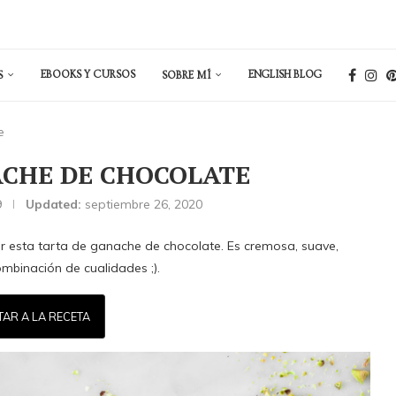
EBOOKS Y CURSOS
ENGLISH BLOG
S
SOBRE MÍ
e
ACHE DE CHOCOLATE
9
Updated:
septiembre 26, 2020
r esta tarta de ganache de chocolate. Es cremosa, suave,
mbinación de cualidades ;).
TAR A LA RECETA