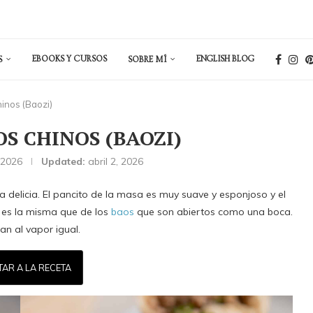
EBOOKS Y CURSOS
ENGLISH BLOG
S
SOBRE MÍ
inos (Baozi)
S CHINOS (BAOZI)
 2026
Updated:
abril 2, 2026
a delicia. El pancito de la masa es muy suave y esponjoso y el
 es la misma que de los
baos
que son abiertos como una boca.
an al vapor igual.
TAR A LA RECETA