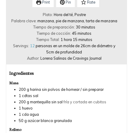
Print
Pin
Rate
Plato:
Hora del té, Postre
Palabra clave:
manzana, pie de manzana, tarta de manzana
Tiempo de preparación:
30
minutos
Tiempo de cocción:
45
minutos
Tiempo Total:
1
hora
15
minutos
Servings:
12
personas en un molde de 26cm de diámetro y
5cm de profundidad
Author:
Lorena Salinas de Cravings Journal
Ingredientes
Masa
200
g
harina sin polvos de hornear / sin preparar
1
cdtas
sal
200
g
mantequilla sin sal
fría y cortada en cubitos
1
huevo
1
cda
agua
50
g
azúcar blanca granulada
Relleno