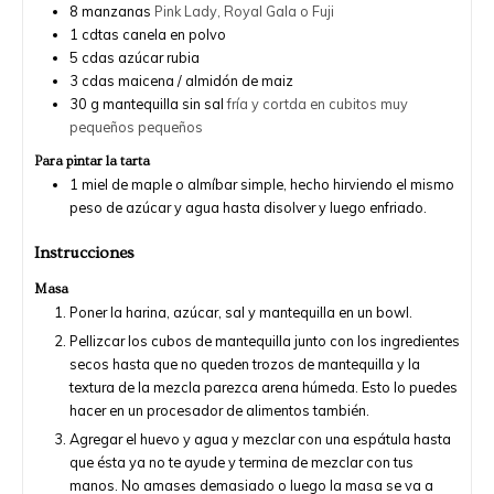
8
manzanas
Pink Lady, Royal Gala o Fuji
1
cdtas
canela en polvo
5
cdas
azúcar rubia
3
cdas
maicena / almidón de maiz
30
g
mantequilla sin sal
fría y cortda en cubitos muy
pequeños pequeños
Para pintar la tarta
1
miel de maple o almíbar simple, hecho hirviendo el mismo
peso de azúcar y agua hasta disolver y luego enfriado.
Instrucciones
Masa
Poner la harina, azúcar, sal y mantequilla en un bowl.
Pellizcar los cubos de mantequilla junto con los ingredientes
secos hasta que no queden trozos de mantequilla y la
textura de la mezcla parezca arena húmeda. Esto lo puedes
hacer en un procesador de alimentos también.
Agregar el huevo y agua y mezclar con una espátula hasta
que ésta ya no te ayude y termina de mezclar con tus
manos. No amases demasiado o luego la masa se va a