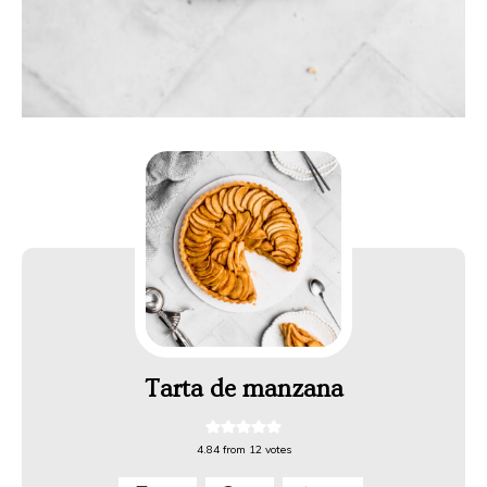
Tarta de manzana
4.84
from
12
votes