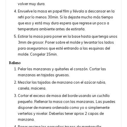
volver muy dura.
Envuelve la masa en papel film y llévala a descansar en la
refri por lo menos 30min. Si la dejaste mucho más tiempo
que eso y está muy dura espera que regrese un poco a
temperatura ambiente antes de estirarla.
Estirar la masa para poner en la base hasta que tenga unos
3mm de grosor. Poner sobre el molde y levantar los lados
para asegurarnos que esté entrando a las esquinas del
molde. Congelar 15min.
Relleno
Pelar las manzanas y quitarles el corazón. Cortar las
manzanas en tajadas gruesas.
Mezclar las tajadas de manzana con el azúcar rubia,
canela, maicena.
Cortar el exceso de masa del borde usando un cuchillo
pequeño. Rellenar la masa con las manzanas. Las puedes
disponer de manera ordenada como yo o simplemente
verterlas y nivelar. Deberías tener aprox 2 capas de
manzana.
Poner encima los pequeños trozos de mantequilla,