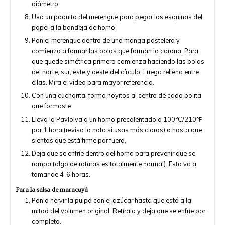
diámetro.
Usa un poquito del merengue para pegar las esquinas del
papel a la bandeja de horno.
Pon el merengue dentro de una manga pastelera y
comienza a formar las bolas que forman la corona. Para
que quede simétrica primero comienza haciendo las bolas
del norte, sur, este y oeste del círculo. Luego rellena entre
ellas. Mira el video para mayor referencia.
Con una cucharita, forma hoyitos al centro de cada bolita
que formaste.
Lleva la Pavlolva a un horno precalentado a 100°C/210℉
por 1 hora (revisa la nota si usas más claras) o hasta que
sientas que está firme por fuera.
Deja que se enfríe dentro del horno para prevenir que se
rompa (algo de roturas es totalmente normal). Esto va a
tomar de 4-6 horas.
Para la salsa de maracuyá
Pon a hervir la pulpa con el azúcar hasta que está a la
mitad del volumen original. Retíralo y deja que se enfríe por
completo.