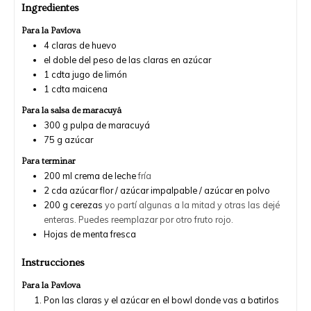
Ingredientes
Para la Pavlova
4
claras de huevo
el doble del peso de las claras en
azúcar
1
cdta
jugo de limón
1
cdta
maicena
Para la salsa de maracuyá
300
g
pulpa de maracuyá
75
g
azúcar
Para terminar
200
ml
crema de leche
fría
2
cda
azúcar flor / azúcar impalpable / azúcar en polvo
200
g
cerezas
yo partí algunas a la mitad y otras las dejé
enteras. Puedes reemplazar por otro fruto rojo.
Hojas de menta fresca
Instrucciones
Para la Pavlova
Pon las claras y el azúcar en el bowl donde vas a batirlos