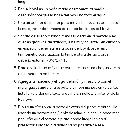
luego.
Pon el bowl en un baño maría a temperatura media
asegurándote que la base del bowl no toca el agua.
Usa un batidor de manor para mover la mezcla cada cierto
tiempo, tratando también de raspar los lados del bowl.
Sácalo del fuego cuando metas tu dedo en la mezcla y no
queden gránulos de azúcar y esté muy caliente. Ten cuidado
en especial de revisar en la base del bowl. Si tienes un
termómetro para azúcar, la temperatura de las claras
debería estar en 79℃/174℉.
Bate a velocidad máxima hasta que las claras hayan vuelto
a temperatura ambiente.
Agrega la maicena y el jugo de limón y mézclalo con el
merengue usando una espátula y movimientos envolventes.
Esto le va a dar una textura de marshmallow al interior de la
Pavlova.
Dibuja un círculo en la parte de atrás del papel mantequilla
usando un portaminas / lapiz de mina que sea un poco más
pequeño que el tortero o plato donde luego lo vas a
presentar. Esto te va a ayudar a no pasarte de ese