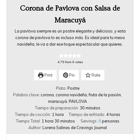
Corona de Pavlova con Salsa de
Maracuyá
La pavlova siempre es un postre elegante y delicioso, y esta
corona de pavlova lo es incluso más. Es ideal para tu mesa
navideña, le va a dar ese toque espectacular que quieres.
4.75
from
8
votes
Print
Pin
Rate
Plato:
Postre
Palabra clave:
corona, corona navideña, fruta de la pasión,
maracuyá, PAVLOVA
Tiempo de preparación:
30
minutos
Tiempo de cocción:
1
hora
Tiempo de enfriado:
4
horas
Tiempo Total:
1
hora
30
minutos
Servings:
8
personas
Author:
Lorena Salinas de Cravings Journal