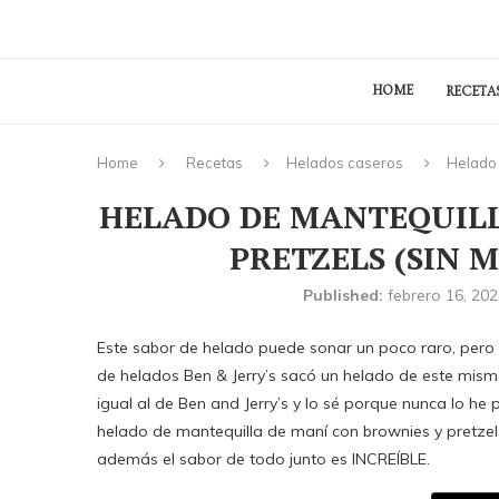
HOME
RECETA
Home
Recetas
Helados caseros
Helado 
HELADO DE MANTEQUILL
PRETZELS (SIN 
Published:
febrero 16, 20
Este sabor de helado puede sonar un poco raro, pero
de helados Ben & Jerry’s sacó un helado de este mismo 
igual al de Ben and Jerry’s y lo sé porque nunca lo h
helado de mantequilla de maní con brownies y pretze
además el sabor de todo junto es INCREÍBLE.