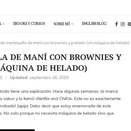
EBOOKS Y CURSOS
ENGLISH BLOG
S
SOBRE MÍ
de mantequilla de maní con brownies y pretzels (sin máquina de helado)
A DE MANÍ CON BROWNIES Y
MÁQUINA DE HELADO)
20
Updated:
septiembre 26, 2020
 todo tiene una explicación. Hace algunas semanas, la marca
sabor y lo llamó «Netflix and Chill’d». Este no es exactamente
e probado! Jajaja. Debo decir que estoy enamorada de este
ls. No solo porque no necesita máquina de helado sino que