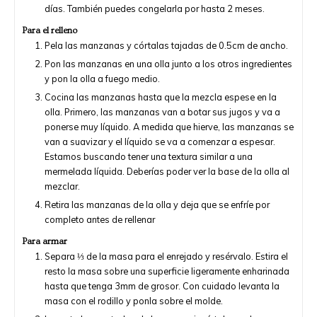
días. También puedes congelarla por hasta 2 meses.
Para el relleno
Pela las manzanas y córtalas tajadas de 0.5cm de ancho.
Pon las manzanas en una olla junto a los otros ingredientes
y pon la olla a fuego medio.
Cocina las manzanas hasta que la mezcla espese en la
olla. Primero, las manzanas van a botar sus jugos y va a
ponerse muy líquido. A medida que hierve, las manzanas se
van a suavizar y el líquido se va a comenzar a espesar.
Estamos buscando tener una textura similar a una
mermelada líquida. Deberías poder ver la base de la olla al
mezclar.
Retira las manzanas de la olla y deja que se enfríe por
completo antes de rellenar
Para armar
Separa ⅓ de la masa para el enrejado y resérvalo. Estira el
resto la masa sobre una superficie ligeramente enharinada
hasta que tenga 3mm de grosor. Con cuidado levanta la
masa con el rodillo y ponla sobre el molde.