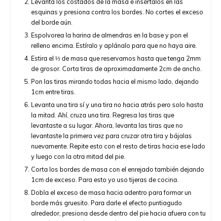
Levanta los costados de la masa e insértalos en las
esquinas y presiona contra los bordes. No cortes el exceso
del borde aún.
Espolvorea la harina de almendras en la base y pon el
relleno encima. Estíralo y aplánalo para que no haya aire.
Estira el ⅓ de masa que reservamos hasta que tenga 2mm
de grosor. Corta tiras de aproximadamente 2cm de ancho.
Pon las tiras mirando todas hacia el mismo lado, dejando
1cm entre tiras.
Levanta una tira sí y una tira no hacia atrás pero solo hasta
la mitad. Ahí, cruza una tira. Regresa las tiras que
levantaste a su lugar. Ahora, levanta las tiras que no
levantaste la primera vez para cruzar otra tira y bájalas
nuevamente. Repite esto con el resto de tiras hacia ese lado
y luego con la otra mitad del pie.
Corta los bordes de masa con el enrejado también dejando
1cm de exceso. Para esto yo uso tijeras de cocina.
Dobla el exceso de masa hacia adentro para formar un
borde más gruesito. Para darle el efecto puntiagudo
alrededor, presiona desde dentro del pie hacia afuera con tu