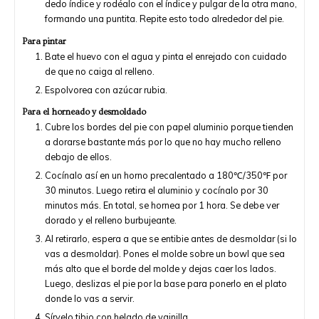
dedo índice y rodéalo con el índice y pulgar de la otra mano,
formando una puntita. Repite esto todo alrededor del pie.
Para pintar
Bate el huevo con el agua y pinta el enrejado con cuidado
de que no caiga al relleno.
Espolvorea con azúcar rubia.
Para el horneado y desmoldado
Cubre los bordes del pie con papel aluminio porque tienden
a dorarse bastante más por lo que no hay mucho relleno
debajo de ellos.
Cocínalo así en un horno precalentado a 180℃/350℉ por
30 minutos. Luego retira el aluminio y cocínalo por 30
minutos más. En total, se hornea por 1 hora. Se debe ver
dorado y el relleno burbujeante.
Al retirarlo, espera a que se entibie antes de desmoldar (si lo
vas a desmoldar). Pones el molde sobre un bowl que sea
más alto que el borde del molde y dejas caer los lados.
Luego, deslizas el pie por la base para ponerlo en el plato
donde lo vas a servir.
Sírvelo tibio con helado de vainilla.