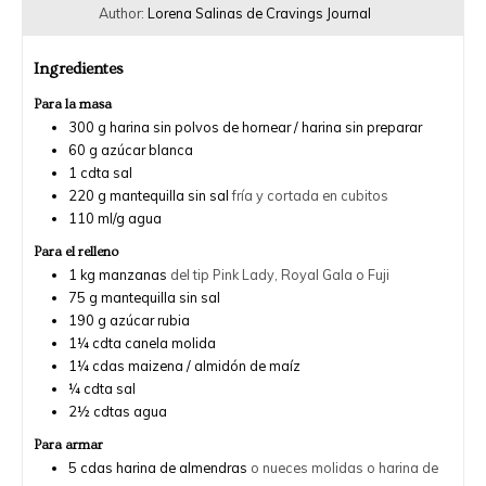
Author:
Lorena Salinas de Cravings Journal
Ingredientes
Para la masa
300
g
harina sin polvos de hornear / harina sin preparar
60
g
azúcar blanca
1
cdta
sal
220
g
mantequilla sin sal
fría y cortada en cubitos
110
ml/g
agua
Para el relleno
1
kg
manzanas
del tip Pink Lady, Royal Gala o Fuji
75
g
mantequilla sin sal
190
g
azúcar rubia
1¼
cdta
canela molida
1¼
cdas
maizena / almidón de maíz
¼
cdta
sal
2½
cdtas
agua
Para armar
5
cdas
harina de almendras
o nueces molidas o harina de