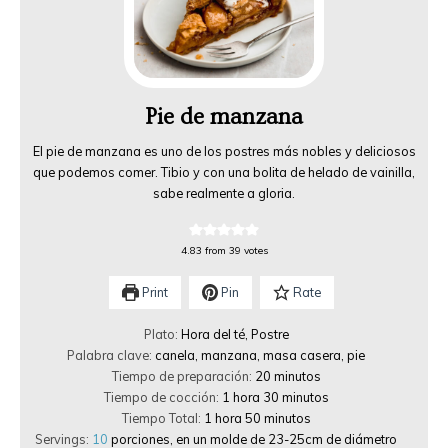
Pie de manzana
El pie de manzana es uno de los postres más nobles y deliciosos
que podemos comer. Tibio y con una bolita de helado de vainilla,
sabe realmente a gloria.
4.83
from
39
votes
Print
Pin
Rate
Plato:
Hora del té, Postre
Palabra clave:
canela, manzana, masa casera, pie
Tiempo de preparación:
20
minutos
Tiempo de cocción:
1
hora
30
minutos
Tiempo Total:
1
hora
50
minutos
Servings:
10
porciones, en un molde de 23-25cm de diámetro