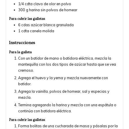
1/4
cdta
clavo de olor en polvo
300
g
harina sin polvos de hornear
Para cubrir las galletas
6
cdas
azúcar blanca granulada
1
cdta
canela molida
Instrucciones
Para la galleta
Con un batidor de mano o batidora eléctrica, mezcla la
mantequilla con los dos tipos de azúcar hasta que se vea
cremoso.
Agrega el huevo y la yema y mezcla nuevamente con
batidor.
Agrega la vainilla, polvos de hornear, sal y especias y
mezcla.
Termina agregando la harina y mezcla con una espátula o
continúa con batidora eléctrica.
Para cubrir las galletas
Forma bolitas de una cucharada de masa y pásalas por la