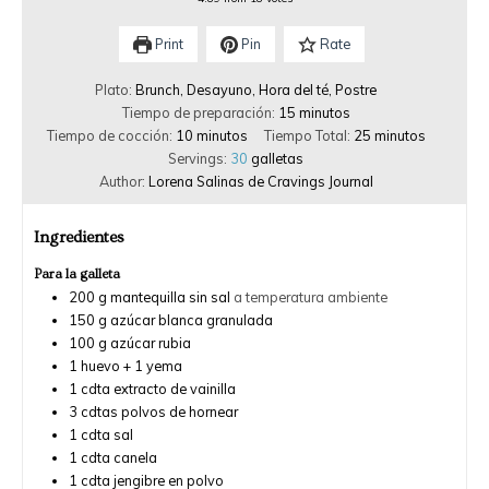
Print
Pin
Rate
Plato:
Brunch, Desayuno, Hora del té, Postre
Tiempo de preparación:
15
minutos
Tiempo de cocción:
10
minutos
Tiempo Total:
25
minutos
Servings:
30
galletas
Author:
Lorena Salinas de Cravings Journal
Ingredientes
Para la galleta
200
g
mantequilla sin sal
a temperatura ambiente
150
g
azúcar blanca granulada
100
g
azúcar rubia
1
huevo + 1 yema
1
cdta
extracto de vainilla
3
cdtas
polvos de hornear
1
cdta
sal
1
cdta
canela
1
cdta
jengibre en polvo