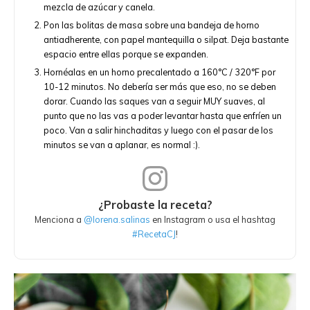
mezcla de azúcar y canela.
Pon las bolitas de masa sobre una bandeja de horno
antiadherente, con papel mantequilla o silpat. Deja bastante
espacio entre ellas porque se expanden.
Hornéalas en un horno precalentado a 160°C / 320°F por
10-12 minutos. No debería ser más que eso, no se deben
dorar. Cuando las saques van a seguir MUY suaves, al
punto que no las vas a poder levantar hasta que enfríen un
poco. Van a salir hinchaditas y luego con el pasar de los
minutos se van a aplanar, es normal :).
¿Probaste la receta?
Menciona a
@lorena.salinas
en Instagram o usa el hashtag
#RecetaCJ
!