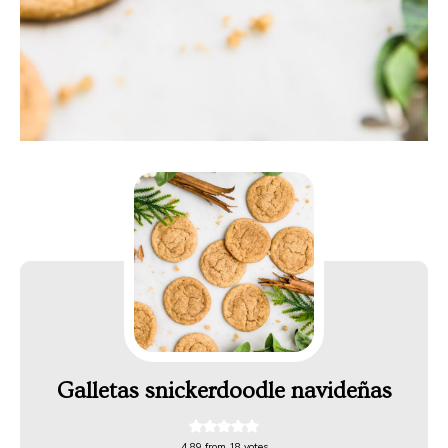
Galletas snickerdoodle navideñas
4.89
from
18
votes