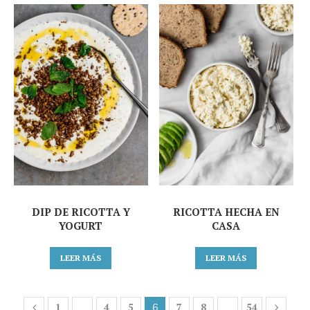
DIP DE RICOTTA Y
RICOTTA HECHA EN
YOGURT
CASA
LEER MÁS
LEER MÁS
1
4
5
7
8
54
…
6
…